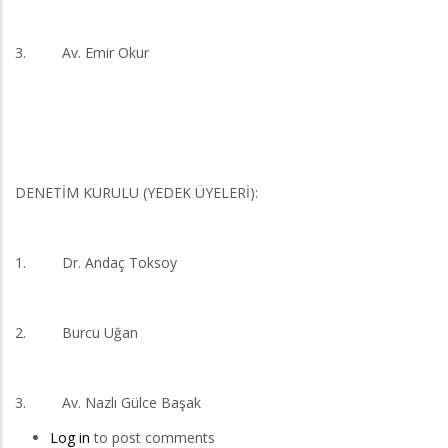
3. Av. Emir Okur
DENETİM KURULU (YEDEK ÜYELERİ):
1. Dr. Andaç Toksoy
2. Burcu Uğan
3. Av. Nazlı Gülce Başak
Log in
to post comments