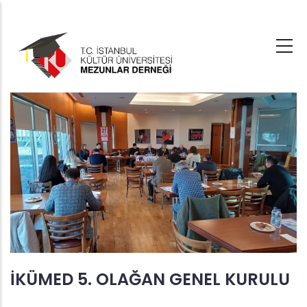
Ana
içeriğe
atla
İKÜMED 5. OLAĞAN GENEL KURULU