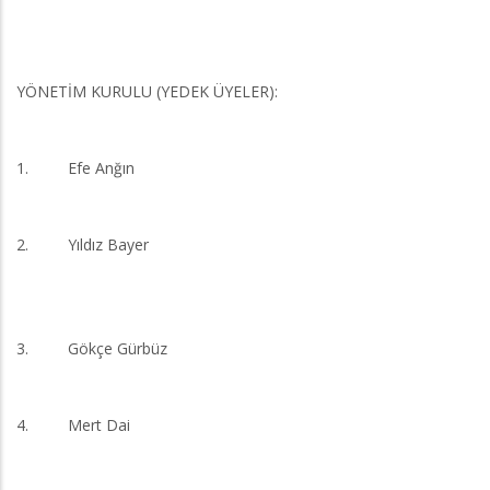
YÖNETİM KURULU (YEDEK ÜYELER):
1. Efe Anğın
2. Yıldız Bayer
3. Gökçe Gürbüz
4. Mert Dai