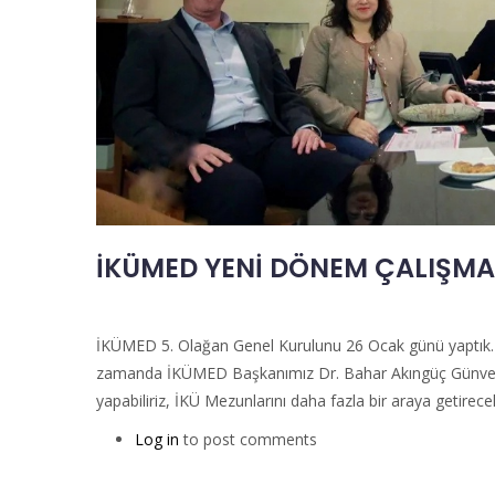
İKÜMED YENİ DÖNEM ÇALIŞMA
İKÜMED 5. Olağan Genel Kurulunu 26 Ocak günü yaptık.
zamanda İKÜMED Başkanımız Dr. Bahar Akıngüç Günver’in
yapabiliriz, İKÜ Mezunlarını daha fazla bir araya getirecek
Log in
to post comments