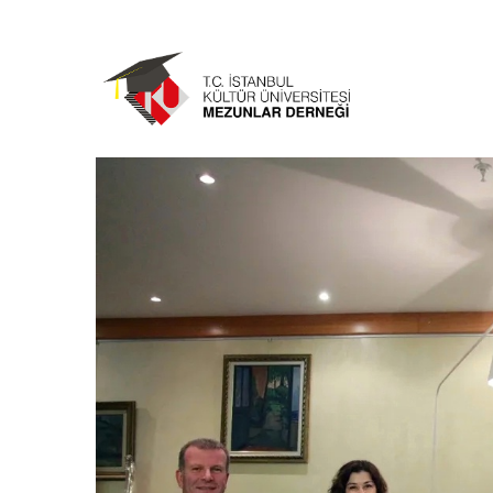
Ana
içeriğe
atla