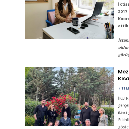
İktis
2017
Koord
ettik
İstan
oldun
görü
Mezu
Kısa
/
11 E
İKÜ R
gerçek
ikinc
Etkin
göste