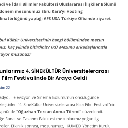
adi ve İdari Bilimler Fakültesi Uluslararası İlişkiler Bölümü
 dönem mezunumuz Ebru Kara’yı Hosting
inatörlüğünü yaptığı AFS USA Türkiye Ofisinde ziyaret
.
bul Kültür Üniversitesi’nin hangi bölümünden mezun
uz, kaç yılında bitirdiniz? İKÜ Mezunu arkadaşlarınızla
şüyor musunuz?
nlarımız 4. SİNEKÜLTÜR Üniversitelerarası
 Film Festivalinde Bir Araya Geldi
kim 22
adyo, Televizyon ve Sinema Bölümü’nün öncülüğünde
leştirilen “4. SineKültür Üniversitelerarası Kısa Film Festivali”nin
i gününde
“Oğuzhan Tercan Anma Töreni”
düzenlendi.
liğe Sanat ve Tasarım Fakültesi mezunlarımız yoğun ilgi
rdiler. Etkinlik sonrası, mezunumuz, İKÜMED Yönetim Kurulu