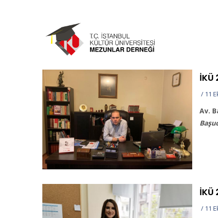
Ana
içeriğe
atla
İKÜ
/
11 E
Av. B
Başu
İKÜ
/
11 E