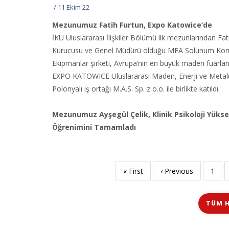
/
11 Ekim 22
Mezunumuz Fatih Furtun, Expo Katowice’de
İKÜ Uluslararası İlişkiler Bölümü ilk mezunlarından Fat
Kurucusu ve Genel Müdürü olduğu MFA Solunum Kor
Ekipmanlar şirketi, Avrupa’nın en büyük maden fuarları
EXPO KATOWICE Uluslararası Maden, Enerji ve Metalur
Polonyalı iş ortağı M.A.S. Sp. z o.o. ile birlikte katıldı.
Mezunumuz Ayşegül Çelik, Klinik Psikoloji Yüks
Öğrenimini Tamamladı
İlk
« First
Önceki
‹ Previous
Sayfa
1
Sayfalama
sayfa
sayfa
TÜM H