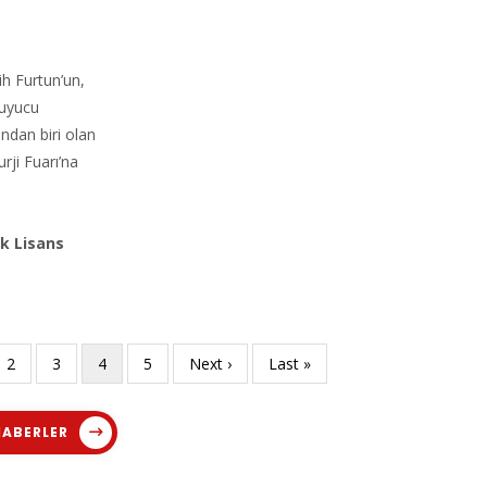
ih Furtun’un,
uyucu
ndan biri olan
ji Fuarı’na
ek Lisans
Sayfa
2
Sayfa
3
Şu
4
Sayfa
5
Sonraki
Next ›
Son
Last »
an
sayfa
sayfa
kullanılan
ABERLER
sayfa