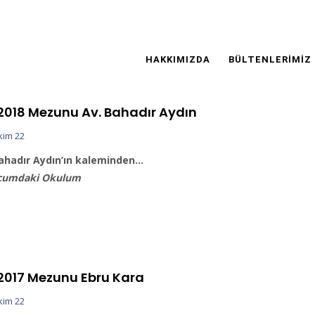
Main
Navigation
HAKKIMIZDA
BÜLTENLERIMIZ
 2018 Mezunu Av. Bahadır Aydın
kim 22
ahadır Aydın’ın kaleminden…
cumdaki Okulum
 2017 Mezunu Ebru Kara
kim 22