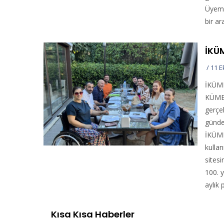
Üyemi
bir ar
İKÜ
/
11 E
İKÜME
KÜMED
gerçe
günde
İKÜME
kulla
sites
100. 
aylık 
Kısa Kısa Haberler