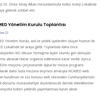
z Dr. Ömür Kınay Alkan mezunlarımızla Kültür Koleji Lokalinde
aya gelerek sohbet etti.
MED Yönetim Kurulu Toplantısı
kim 22
D Yönetim Kurulu, asil ve yedek üyelerden oluşan hazırun ile
 Lokali’nde bir araya geldi. Toplantıda daha önce
kleştirilen İKÜ Mezun Yemeği’ne ilişkin olumlu geri dönüşler
me alınarak tekrar organize edilmesine karar verildi. Ayrıca
D’in misyonu çerçevesinde dijital bir mezun programı
nılarak daha fazla mezuna erişmesi amacıyla İKÜMED web
inin kurulması ve söz konusu web sitesinden Cumhuriyetimizin
yıl dönümü münasebetiyle düzenlenecek dernek etkinliklerinin
periyotla bülten şeklinde yayımlanması kararı alındı.