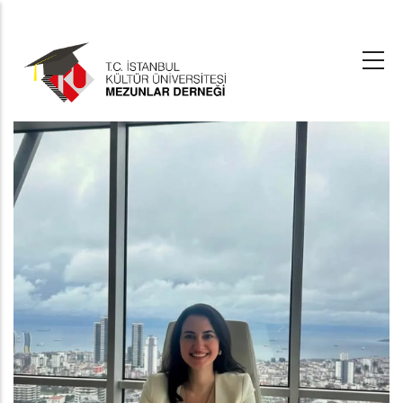
Ana
içeriğe
atla