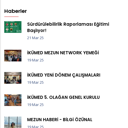
Haberler
Sürdürülebilirlik Raporlaması Eğitimi
Başlıyor!
21 Mar 25
İKÜMED MEZUN NETWORK YEMEĞİ
19 Mar 25
İKÜMED YENİ DÖNEM ÇALIŞMALARI
19 Mar 25
İKÜMED 5. OLAĞAN GENEL KURULU
19 Mar 25
MEZUN HABERİ - BİLGİ ÖZÜNAL
19 Mar 25