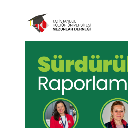
Ana
içeriğe
atla