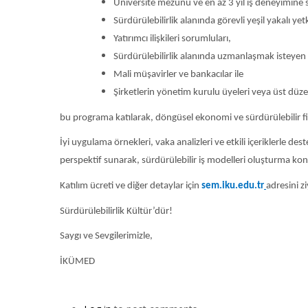
Üniversite mezunu ve en az 3 yıl iş deneyimine 
Sürdürülebilirlik alanında görevli yeşil yakalı yetki
Yatırımcı ilişkileri sorumluları,
Sürdürülebilirlik alanında uzmanlaşmak isteyen
Mali müşavirler ve bankacılar ile
Şirketlerin yönetim kurulu üyeleri veya üst düzey
bu programa katılarak, döngüsel ekonomi ve sürdürülebilir finan
İyi uygulama örnekleri, vaka analizleri ve etkili içeriklerle de
perspektif sunarak, sürdürülebilir iş modelleri oluşturma ko
Katılım ücreti ve diğer detaylar için
sem.iku.edu.tr
adresini zi
Sürdürülebilirlik Kültür’dür!
Saygı ve Sevgilerimizle,
İKÜMED