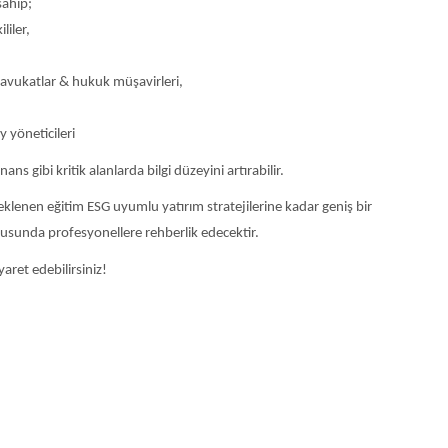
sahip;
liler,
 avukatlar & hukuk müşavirleri,
 yöneticileri
s gibi kritik alanlarda bilgi düzeyini artırabilir.
steklenen eğitim ESG uyumlu yatırım stratejilerine kadar geniş bir
nusunda profesyonellere rehberlik edecektir.
yaret edebilirsiniz!