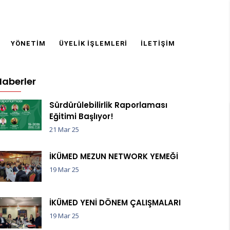
YÖNETIM
ÜYELIK İŞLEMLERI
İLETIŞIM
Haberler
Sürdürülebilirlik Raporlaması
Eğitimi Başlıyor!
21 Mar 25
İKÜMED MEZUN NETWORK YEMEĞİ
19 Mar 25
İKÜMED YENİ DÖNEM ÇALIŞMALARI
19 Mar 25